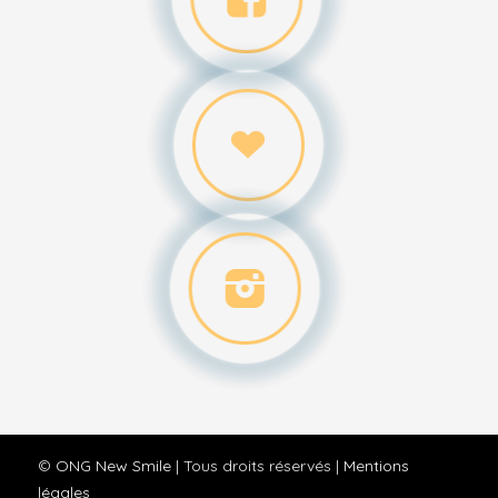
©
ONG New Smile
| Tous droits réservés |
Mentions
légales